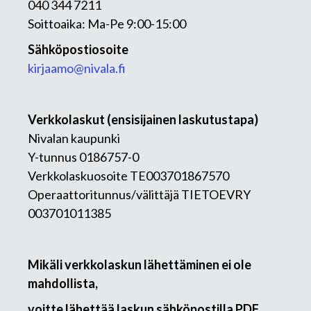
040 344 7211
Soittoaika: Ma-Pe 9:00-15:00
Sähköpostiosoite
kirjaamo@nivala.fi
Verkkolaskut (ensisijainen laskutustapa)
Nivalan kaupunki
Y-tunnus 0186757-0
Verkkolaskuosoite TE003701867570
Operaattoritunnus/välittäjä TIETOEVRY
003701011385
Mikäli verkkolaskun lähettäminen ei ole
mahdollista,
voitte lähettää laskun sähköpostilla PDF