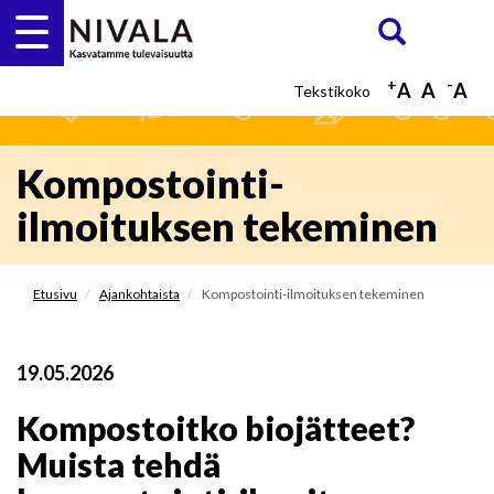
Hyppää
Etsi
ETSI
pääsisältöön
+
-
A
A
A
Kompostointi-
ilmoituksen tekeminen
Etusivu
Ajankohtaista
Kompostointi-ilmoituksen tekeminen
19.05.2026
Kompostoitko biojätteet?
Muista tehdä