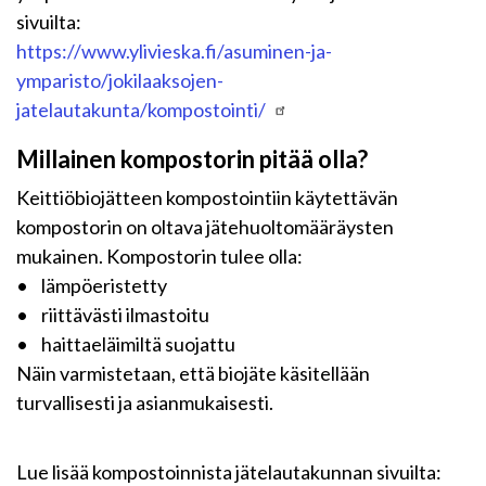
sivuilta:
https://www.ylivieska.fi/asuminen-ja-
ymparisto/jokilaaksojen-
jatelautakunta/kompostointi/
Millainen kompostorin pitää olla?
Keittiöbiojätteen kompostointiin käytettävän
kompostorin on oltava jätehuoltomääräysten
mukainen. Kompostorin tulee olla:
• lämpöeristetty
• riittävästi ilmastoitu
• haittaeläimiltä suojattu
Näin varmistetaan, että biojäte käsitellään
turvallisesti ja asianmukaisesti.
Lue lisää kompostoinnista jätelautakunnan sivuilta: