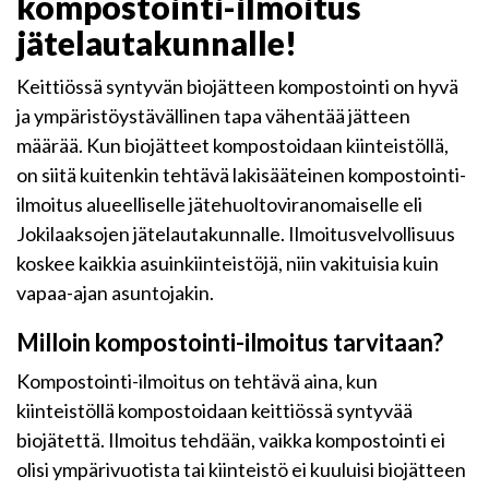
kompostointi-ilmoitus
jätelautakunnalle!
Keittiössä syntyvän biojätteen kompostointi on hyvä
ja ympäristöystävällinen tapa vähentää jätteen
määrää. Kun biojätteet kompostoidaan kiinteistöllä,
on siitä kuitenkin tehtävä lakisääteinen kompostointi-
ilmoitus alueelliselle jätehuoltoviranomaiselle eli
Jokilaaksojen jätelautakunnalle. Ilmoitusvelvollisuus
koskee kaikkia asuinkiinteistöjä, niin vakituisia kuin
vapaa-ajan asuntojakin.
Milloin kompostointi-ilmoitus tarvitaan?
Kompostointi-ilmoitus on tehtävä aina, kun
kiinteistöllä kompostoidaan keittiössä syntyvää
biojätettä. Ilmoitus tehdään, vaikka kompostointi ei
olisi ympärivuotista tai kiinteistö ei kuuluisi biojätteen