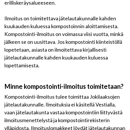
erilliskeräysalueeseen.
Ilmoitus on toimitettava jätelautakunnalle kahden
kuukauden kuluessa kompostoinnin aloittamisesta.
Kompostointi-ilmoitus on voimassa viisi vuotta, minkä
jälkeen se on uusittava. Jos kompostointi kiinteistöllä
lopetetaan, asiasta on ilmoitettava kirjallisesti
jätelautakunnalle kahden kuukauden kuluessa
lopettamisesta.
Minne kompostointi-ilmoitus toimitetaan?
Kompostointi-ilmoitus tulee toimittaa Jokilaaksojen
jätelautakunnalle. Ilmoituksia ei käsitellä Vestialla,
vaan jätelautakunta vastaa kompostointiin liittyvästä
ilmoitusmenettelystä ja kompostointirekisterin
ylläpidosta. Ilmoituslomakkeet löydät jätelautakunnan