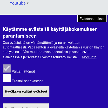
Youtube
Evästeasetukset
Käytämme evästeitä käyttäjäkokemuksen
Suunnitelmat ja ohjelmat
parantamiseen
Kaupunkikonsernin strategia 2026-2030
Osa evästeistä on välttämättömiä ja ne aktivoidaan
automaattisesti. Vapaaehtoisia evästeitä käytetään sivuston käytön
Hyvinvointikertomus 2021-2024
analysointiin. Voit muuttaa evästeasetuksia jokaisen sivun
alalaidassa sijaitsevasta Evästeasetukset-linkistä.
More info
Hyvinvointisuunnitelma 2026-2029
Välttämättömät
Tilastolliset evästeet
© Nivalan kaupunki |
Tietosuoja- ja
Hyväksyn valitut evästeet
rekisteriselosteet
|
Saavutettavuusseloste
|
Sivukartta