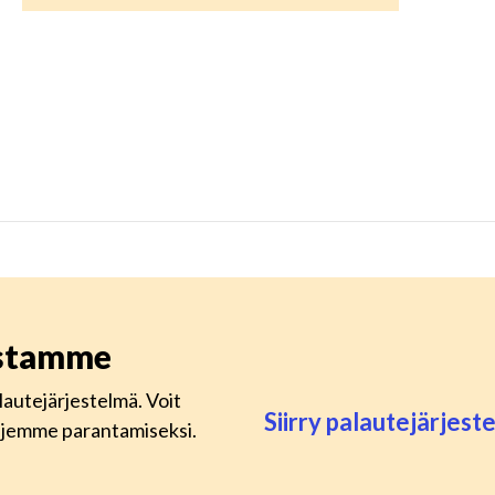
istamme
lautejärjestelmä. Voit
Siirry palautejärjes
lujemme parantamiseksi.