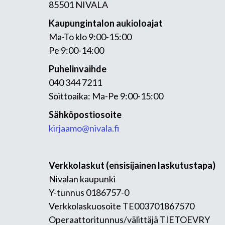
85501 NIVALA
Kaupungintalon aukioloajat
Ma-To klo 9:00-15:00
Pe 9:00-14:00
Puhelinvaihde
040 344 7211
Soittoaika: Ma-Pe 9:00-15:00
Sähköpostiosoite
kirjaamo@nivala.fi
Verkkolaskut (ensisijainen laskutustapa)
Nivalan kaupunki
Y-tunnus 0186757-0
Verkkolaskuosoite TE003701867570
Operaattoritunnus/välittäjä TIETOEVRY