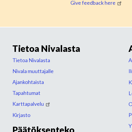
Give feedback here
Tietoa Nivalasta
Tietoa Nivalasta
A
Nivala muuttajalle
I
Ajankohtaista
K
Tapahtumat
L
Karttapalvelu
O
Kirjasto
P
Y
Päätöksenteko