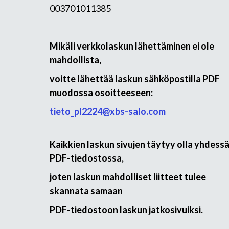
003701011385
Mikäli verkkolaskun lähettäminen ei ole
mahdollista,
voitte lähettää laskun sähköpostilla PDF
muodossa osoitteeseen:
tieto_pl2224@xbs-salo.com
Kaikkien laskun sivujen täytyy olla yhdess
PDF-tiedostossa,
joten laskun mahdolliset liitteet tulee
skannata samaan
PDF-tiedostoon laskun jatkosivuiksi.