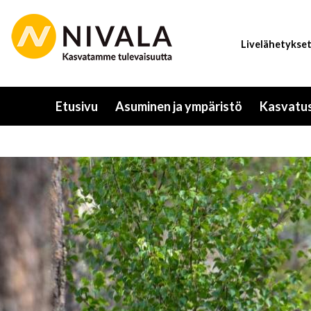
Hyppää
pääsisältöön
Livelähetykse
Etusivu
Asuminen ja ympäristö
Kasvatus
Toggle
submenu