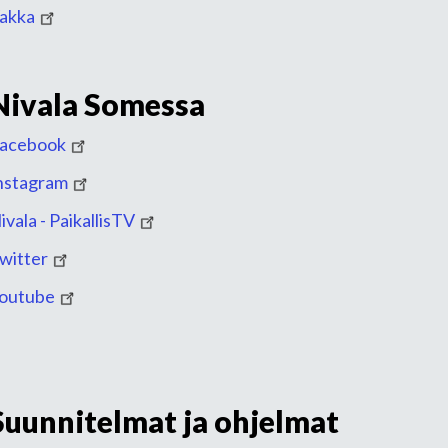
akka
Nivala Somessa
acebook
nstagram
ivala - PaikallisTV
witter
outube
Suunnitelmat ja ohjelmat