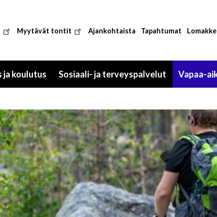
t
Myytävät tontit
Ajankohtaista
Tapahtumat
Lomakke
 ja koulutus
Sosiaali- ja terveyspalvelut
Vapaa-ai
Toggle
Toggle
submenu
submenu