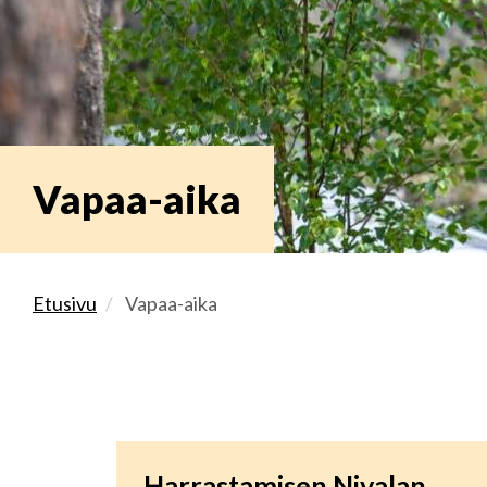
Vapaa-aika
Etusivu
Vapaa-aika
Harrastamisen Nivalan