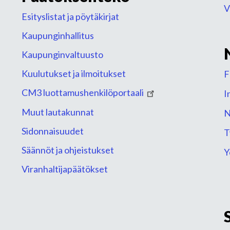
V
Esityslistat ja pöytäkirjat
Kaupunginhallitus
Kaupunginvaltuusto
Kuulutukset ja ilmoitukset
F
CM3 luottamushenkilöportaali
I
Muut lautakunnat
N
Sidonnaisuudet
T
Säännöt ja ohjeistukset
Y
Viranhaltijapäätökset