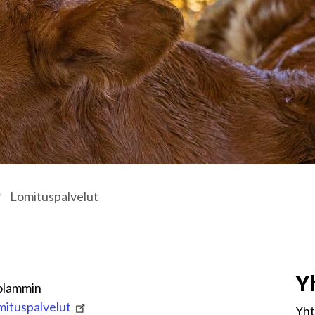
Lomituspalvelut
Y
holammin
mituspalvelut
Yht