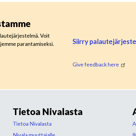
istamme
lautejärjestelmä. Voit
Siirry palautejärjes
lujemme parantamiseksi.
Give feedback here
Tietoa Nivalasta
Tietoa Nivalasta
A
Nivala muuttajalle
I