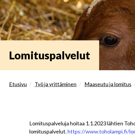
Lomituspalvelut
Etusivu
Työ ja yrittäminen
Maaseutu ja lomitus
Lomituspalveluja hoitaa 1.1.2023 lähtien To
lomituspalvelut.
https://www.toholampi.fi/lo