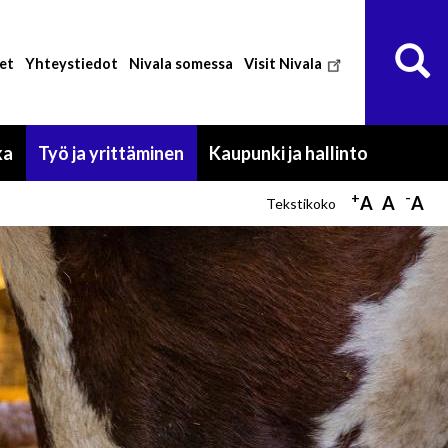
Etsi
ETS
et
Yhteystiedot
Nivala somessa
Visit Nivala
ka
Työ ja yrittäminen
Kaupunki ja hallinto
Toggle
Toggle
Toggle
submenu
submenu
submenu
+
-
A
A
A