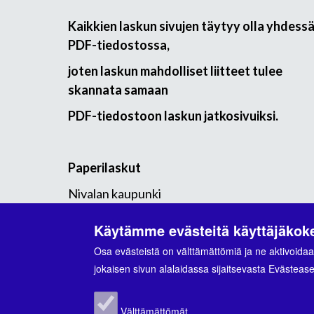
Kaikkien laskun sivujen täytyy olla yhdess
PDF-tiedostossa,
joten laskun mahdolliset liitteet tulee
skannata samaan
PDF-tiedostoon laskun jatkosivuiksi.
Paperilaskut
Nivalan kaupunki
PL 2224
Käytämme evästeitä käyttäjäko
02066 DOCUSCAN
Osa evästeistä on välttämättömiä ja ne aktivoidaa
jokaisen sivun alalaidassa sijaitsevasta Evästeaset
Välttämättömät