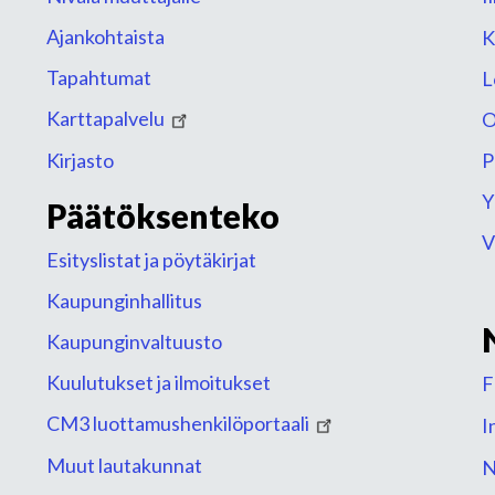
Ajankohtaista
K
Tapahtumat
L
Karttapalvelu
O
Kirjasto
P
Y
Päätöksenteko
V
Esityslistat ja pöytäkirjat
Kaupunginhallitus
Kaupunginvaltuusto
Kuulutukset ja ilmoitukset
F
CM3 luottamushenkilöportaali
I
Muut lautakunnat
N