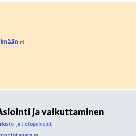
telmään
Asiointi ja vaikuttaminen
rkisto- ja tietopalvelut
lmiantokanava