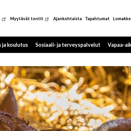
t
Myytävät tontit
Ajankohtaista
Tapahtumat
Lomakke
 ja koulutus
Sosiaali- ja terveyspalvelut
Vapaa-ai
Toggle
Toggle
submenu
submenu