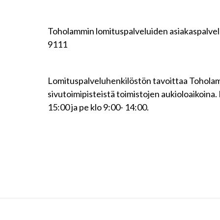
Toholammin lomituspalveluiden asiakaspalvelu 
9111
Lomituspalveluhenkilöstön tavoittaa Toholamm
sivutoimipisteistä toimistojen aukioloaikoina. 
15:00 ja pe klo 9:00- 14:00.