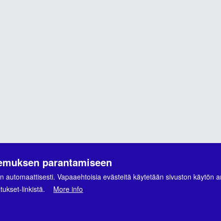
ä
kemuksen parantamiseen
n automaattisesti. Vapaaehtoisia evästeitä käytetään sivuston käytön a
ukset-linkistä.
More info