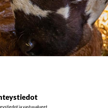
hteystiedot
eystiedot ja vastuualueet