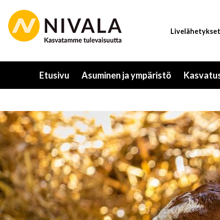
Hyppää
pääsisältöön
Livelähetykse
Etusivu
Asuminen ja ympäristö
Kasvatus
Toggle
submenu