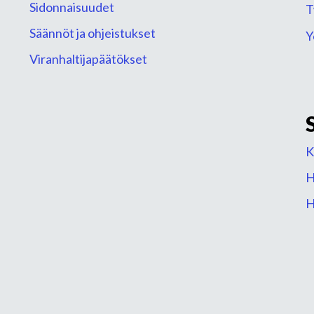
Sidonnaisuudet
T
Säännöt ja ohjeistukset
Y
Viranhaltijapäätökset
K
H
H