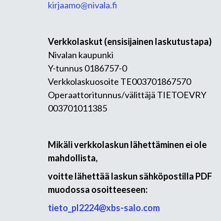
kirjaamo@nivala.fi
Verkkolaskut (ensisijainen laskutustapa)
Nivalan kaupunki
Y-tunnus 0186757-0
Verkkolaskuosoite TE003701867570
Operaattoritunnus/välittäjä TIETOEVRY
003701011385
Mikäli verkkolaskun lähettäminen ei ole
mahdollista,
voitte lähettää laskun sähköpostilla PDF
muodossa osoitteeseen:
tieto_pl2224@xbs-salo.com