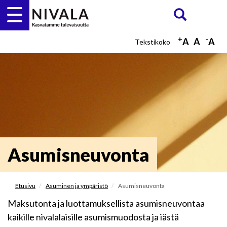
Hyppää
Etsi
ETSI
pääsisältöön
+
-
A
A
A
Asumisneuvonta
Etusivu
Asuminen ja ympäristö
Asumisneuvonta
Maksutonta ja luottamuksellista asumisneuvontaa
kaikille nivalalaisille asumismuodosta ja iästä