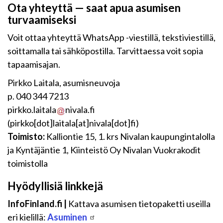
Ota yhteyttä — saat apua asumisen
turvaamiseksi
Voit ottaa yhteyttä WhatsApp -viestillä, tekstiviestillä,
soittamalla tai sähköpostilla. Tarvittaessa voit sopia
tapaamisajan.
Pirkko Laitala, asumisneuvoja
p. 040 344 7213
pirkko.laitala
nivala.fi
(pirkko[dot]laitala[at]nivala[dot]fi)
Toimisto:
Kalliontie 15, 1. krs Nivalan kaupungintalolla
ja Kyntäjäntie 1, Kiinteistö Oy Nivalan Vuokrakodit
toimistolla
Hyödyllisiä linkkejä
InfoFinland.fi |
Kattava asumisen tietopaketti useilla
eri kielillä:
Asuminen