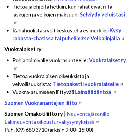
Tietoa ja ohjeita hetkiin, kun rahat eivät riitä
laskujen ja velkojen maksuun:
Selviydy veloistasi
Rahahuolistasi voit keskustella esimerkiksi
Kysy
rahasta-chatissa tai puhelimitse Velkalinjalla
Vuokralaiset ry
Pohja toimivalle vuokrasuhteelle:
Vuokralaiset ry
Tietoa vuokralaisen oikeuksista ja
velvollisuuksista:
Tietopaketti vuokralaiselle
Vuokra-asumiseen liittyvää
Lainsäädäntöä
Suomen Vuokranantajien liitto
Suomen Omakotiliitto ry |
Neuvonta jäsenille,
Lakineuvonta oikeusturvakysymyksissä
Puh. (09) 680 3710 (arkisin 9:00
–
15:00)