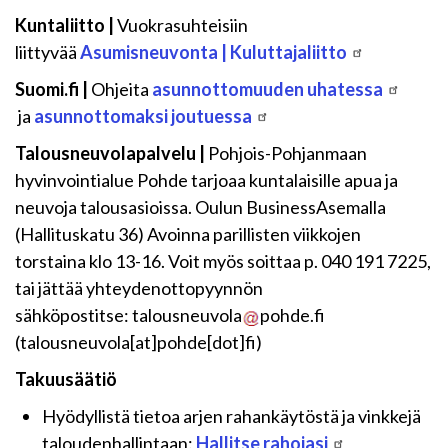
Kuntaliitto |
Vuokrasuhteisiin
liittyvää
Asumisneuvonta | Kuluttajaliitto
Suomi.fi |
Ohjeita
asunnottomuuden uhatessa
ja
asunnottomaksi joutuessa
Talousneuvolapalvelu |
Pohjois-Pohjanmaan
hyvinvointialue Pohde tarjoaa kuntalaisille apua ja
neuvoja talousasioissa. Oulun BusinessAsemalla
(Hallituskatu 36) Avoinna parillisten viikkojen
torstaina klo 13-16. Voit myös soittaa p. 040 191 7225,
tai jättää yhteydenottopyynnön
sähköpostitse:
talousneuvola
pohde.fi
(
talousneuvola[at]pohde[dot]fi
)
Takuusäätiö
Hyödyllistä tietoa arjen rahankäytöstä ja vinkkejä
taloudenhallintaan:
Hallitse rahojasi