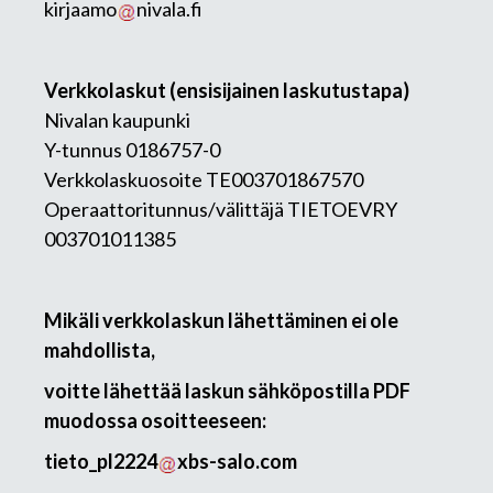
kirjaamo
nivala.fi
Verkkolaskut (ensisijainen laskutustapa)
Nivalan kaupunki
Y-tunnus 0186757-0
Verkkolaskuosoite TE003701867570
Operaattoritunnus/välittäjä TIETOEVRY
003701011385
Mikäli verkkolaskun lähettäminen ei ole
mahdollista,
voitte lähettää laskun sähköpostilla PDF
muodossa osoitteeseen:
tieto_pl2224
xbs-salo.com