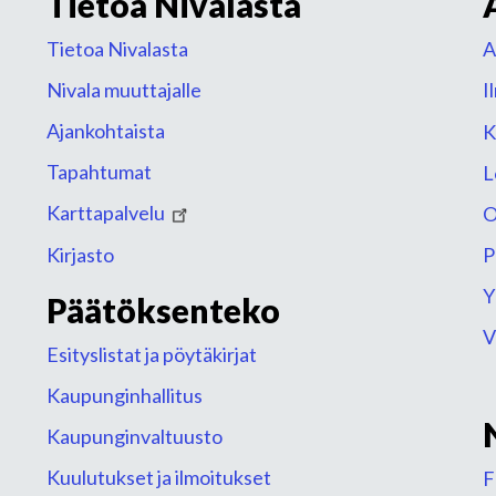
Tietoa Nivalasta
Tietoa Nivalasta
A
Nivala muuttajalle
I
Ajankohtaista
K
Tapahtumat
L
Karttapalvelu
O
Kirjasto
P
Y
Päätöksenteko
V
Esityslistat ja pöytäkirjat
Kaupunginhallitus
Kaupunginvaltuusto
Kuulutukset ja ilmoitukset
F