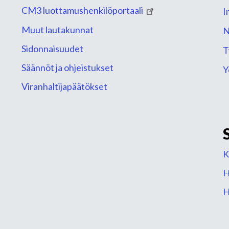
CM3 luottamushenkilöportaali
I
Muut lautakunnat
N
Sidonnaisuudet
T
Säännöt ja ohjeistukset
Y
Viranhaltijapäätökset
K
H
H