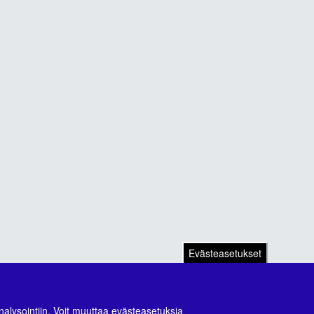
Evästeasetukset
nalysointiin. Voit muuttaa evästeasetuksia