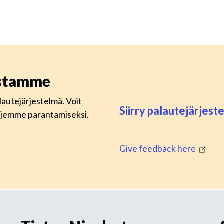
istamme
lautejärjestelmä. Voit
Siirry palautejärjes
lujemme parantamiseksi.
Give feedback here