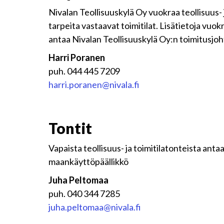
Nivalan Teollisuuskylä Oy vuokraa teollisuus- j
tarpeita vastaavat toimitilat. Lisätietoja vuokr
antaa Nivalan Teollisuuskylä Oy:n toimitusjoh
Harri Poranen
puh. 044 445 7209
harri.poranen@nivala.fi
Tontit
Vapaista teollisuus- ja toimitilatonteista anta
maankäyttöpäällikkö
Juha Peltomaa
puh. 040 344 7285
juha.peltomaa@nivala.fi