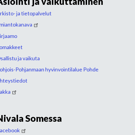
Asiointi ja vaikuttaminen
rkisto- ja tietopalvelut
lmiantokanava
irjaamo
omakkeet
sallistu ja vaikuta
ohjois-Pohjanmaan hyvinvointilalue Pohde
hteystiedot
akka
Nivala Somessa
acebook