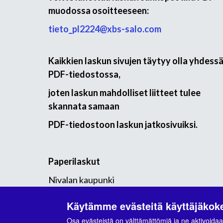
muodossa osoitteeseen:
tieto_pl2224@xbs-salo.com
Kaikkien laskun sivujen täytyy olla yhdess
PDF-tiedostossa,
joten laskun mahdolliset liitteet tulee
skannata samaan
PDF-tiedostoon laskun jatkosivuiksi.
Paperilaskut
Nivalan kaupunki
PL 2224
Käytämme evästeitä käyttäjäko
02066 DOCUSCAN
Osa evästeistä on välttämättömiä ja ne aktivoidaa