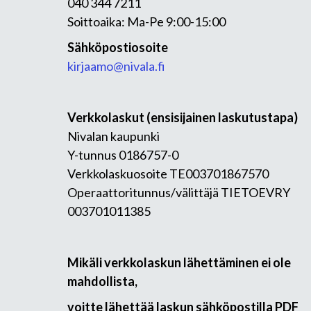
040 344 7211
Soittoaika: Ma-Pe 9:00-15:00
Sähköpostiosoite
kirjaamo@nivala.fi
Verkkolaskut (ensisijainen laskutustapa)
Nivalan kaupunki
Y-tunnus 0186757-0
Verkkolaskuosoite TE003701867570
Operaattoritunnus/välittäjä TIETOEVRY
003701011385
Mikäli verkkolaskun lähettäminen ei ole
mahdollista,
voitte lähettää laskun sähköpostilla PDF