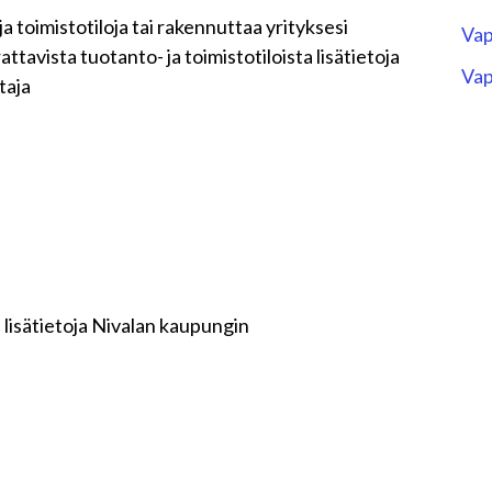
a toimistotiloja tai rakennuttaa yrityksesi
Vap
attavista tuotanto- ja toimistotiloista lisätietoja
Vap
taja
a lisätietoja Nivalan kaupungin