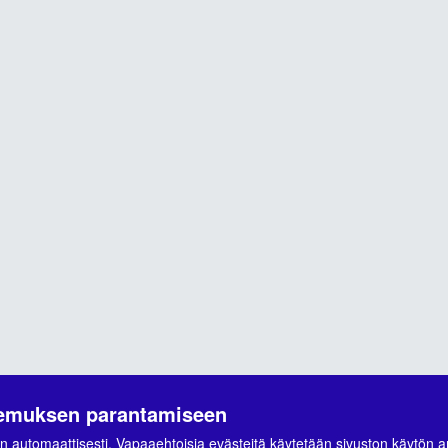
ä
kemuksen parantamiseen
n automaattisesti. Vapaaehtoisia evästeitä käytetään sivuston käytön a