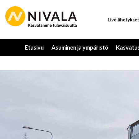
Hyppää
pääsisältöön
Livelähetykse
Etusivu
Asuminen ja ympäristö
Kasvatus
Toggle
submenu