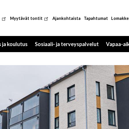
t
Myytävät tontit
Ajankohtaista
Tapahtumat
Lomakke
 ja koulutus
Sosiaali- ja terveyspalvelut
Vapaa-ai
Toggle
Toggle
submenu
submenu