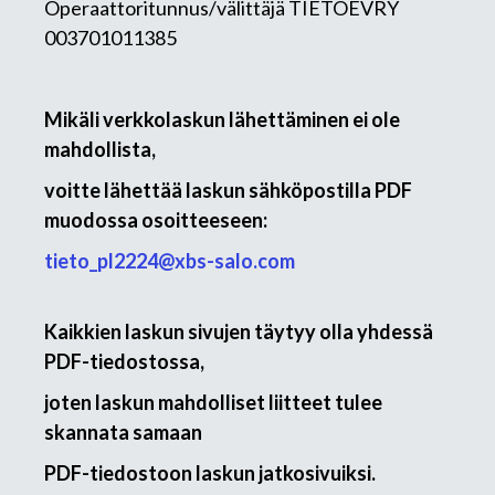
Operaattoritunnus/välittäjä TIETOEVRY
003701011385
Mikäli verkkolaskun lähettäminen ei ole
mahdollista,
voitte lähettää laskun sähköpostilla PDF
muodossa osoitteeseen:
tieto_pl2224@xbs-salo.com
Kaikkien laskun sivujen täytyy olla yhdessä
PDF-tiedostossa,
joten laskun mahdolliset liitteet tulee
skannata samaan
PDF-tiedostoon laskun jatkosivuiksi.