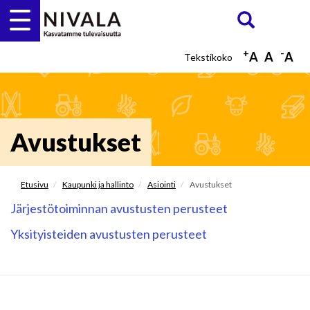
Hyppää
Etsi
ETSI
pääsisältöön
+
-
A
A
A
Avustukset
Etusivu
Kaupunki ja hallinto
Asiointi
Avustukset
Järjestötoiminnan avustusten perusteet
Yksityisteiden avustusten perusteet