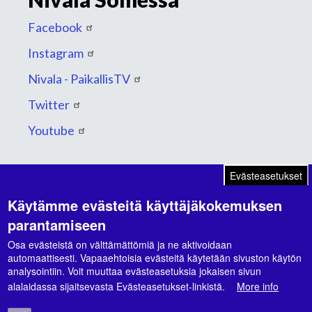
Facebook
Instagram
Nivala - PaikallisTV
Twitter
Youtube
Evästeasetukset
Käytämme evästeitä käyttäjäkokemuksen
Suunnitelmat ja ohjelmat
parantamiseen
Kaupunkikonsernin strategia 2026-2030
Osa evästeistä on välttämättömiä ja ne aktivoidaan
automaattisesti. Vapaaehtoisia evästeitä käytetään sivuston käytön
Hyvinvointikertomus 2021-2024
analysointiin. Voit muuttaa evästeasetuksia jokaisen sivun
alalaidassa sijaitsevasta Evästeasetukset-linkistä.
More info
Hyvinvointisuunnitelma 2026-2029