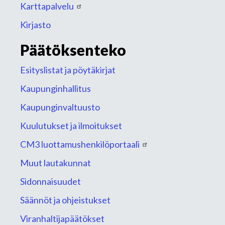
Karttapalvelu
Kirjasto
Päätöksenteko
Esityslistat ja pöytäkirjat
Kaupunginhallitus
Kaupunginvaltuusto
Kuulutukset ja ilmoitukset
CM3 luottamushenkilöportaali
Muut lautakunnat
Sidonnaisuudet
Säännöt ja ohjeistukset
Viranhaltijapäätökset