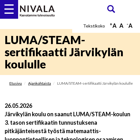
Hyppää
Etsi
ETSI
pääsisältöön
+
-
A
A
A
LUMA/STEAM-
sertifikaatti Järvikylän
koululle
Etusivu
Ajankohtaista
LUMA/STEAM-sertifikaatti Järvikylän koululle
26.05.2026
Järvikylän koulu on saanut LUMA/STEAM-koulun
3. tason sertifikaatin tunnustuksena
pitkäjänteisestä työstä matemaattis-
luonnontieteellisen ja teknologisen osaamisen