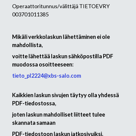
Operaattoritunnus/välittäjä TIETOEVRY
003701011385
Mikäli verkkolaskun lähettäminen ei ole
mahdollista,
voitte lähettää laskun sähköpostilla PDF
muodossa osoitteeseen:
tieto_pl2224@xbs-salo.com
Kaikkien laskun sivujen täytyy olla yhdessä
PDF-tiedostossa,
joten laskun mahdolliset liitteet tulee
skannata samaan
PDF-tiedostoon laskun jatkosivuiksi.