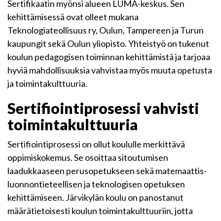
Sertifikaatin myönsi alueen LUMA-keskus. Sen
kehittämisessä ovat olleet mukana
Teknologiateollisuus ry, Oulun, Tampereen ja Turun
kaupungit sekä Oulun yliopisto. Yhteistyö on tukenut
koulun pedagogisen toiminnan kehittämistä ja tarjoaa
hyviä mahdollisuuksia vahvistaa myös muuta opetusta
ja toimintakulttuuria.
Sertifiointiprosessi vahvisti
toimintakulttuuria
Sertifiointiprosessi on ollut koululle merkittävä
oppimiskokemus. Se osoittaa sitoutumisen
laadukkaaseen perusopetukseen sekä matemaattis-
luonnontieteellisen ja teknologisen opetuksen
kehittämiseen. Järvikylän koulu on panostanut
määrätietoisesti koulun toimintakulttuuriin, jotta