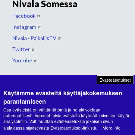
Nivala Somessa
Facebook
Instagram
Nivala - PaikallisTV
Twitter
Youtube
Evästeasetukset
Käytämme evästeitä käyttäjäkokemuksen
Suunnitelmat ja ohjelmat
parantamiseen
Kaupunkikonsernin strategia 2026-2030
Osa evästeistä on välttämättömiä ja ne aktivoidaan
automaattisesti. Vapaaehtoisia evästeitä käytetään sivuston käytön
Hyvinvointikertomus 2021-2024
analysointiin. Voit muuttaa evästeasetuksia jokaisen sivun
alalaidassa sijaitsevasta Evästeasetukset-linkistä.
More info
Hyvinvointisuunnitelma 2026-2029